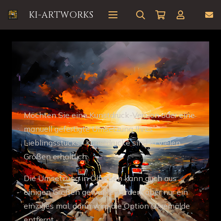
KI-ARTWORKS
Step 2a //
Das
Produkttechnische:
Möchten Sie eine Kunstdruck-Version oder eine
manuell gefertigte Umsetzung Ihres
Lieblingsstücks? Kunstdrucke sind in vielen
Größen erhältlich.
Die Umsetzung in Ölfarben kann auch aus
einigen Größen gewählt werden, aber nur ein
einziges mal, dann wird die Option Ölgemälde
entfernt.