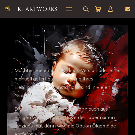
KI-ARTWORKS
Step 2a //
Das
Produkttechnische:
Möchten Sie eine Kunstdruck-Version oder eine
manuell gefertigte Umsetzung Ihres
Lieblingsstücks? Kunstdrucke sind in vielen
Größen erhältlich.
Die Umsetzung in Ölfarben kann auch aus
einigen Größen gewählt werden, aber nur ein
einziges mal, dann wird die Option Ölgemälde
entfernt.