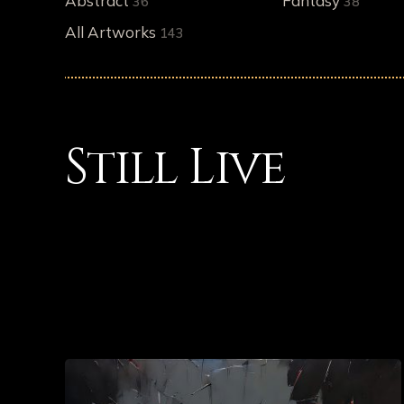
Abstract
Fantasy
36
38
All Artworks
143
Still Live