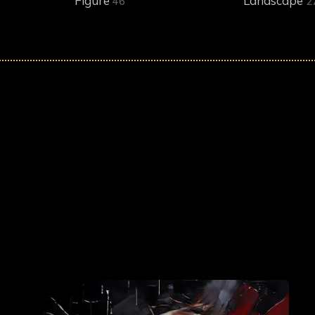
Figure
Landscape
46
2