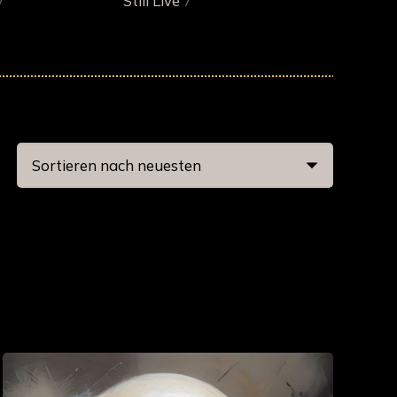
Still Live
7
7