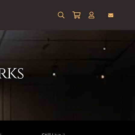
arenkorb hinzugefügt.
rks